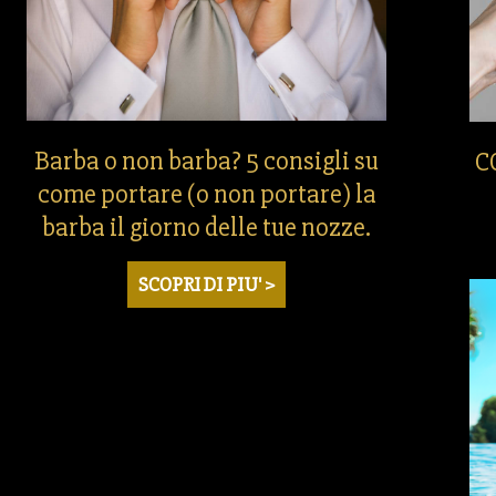
Barba o non barba? 5 consigli su
C
come portare (o non portare) la
barba il giorno delle tue nozze.
SCOPRI DI PIU' >