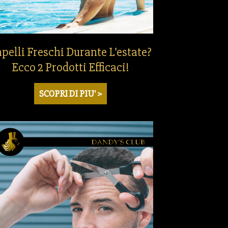
pelli Freschi Durante L’estate?
Ecco 2 Prodotti Efficaci!
SCOPRI DI PIU' >