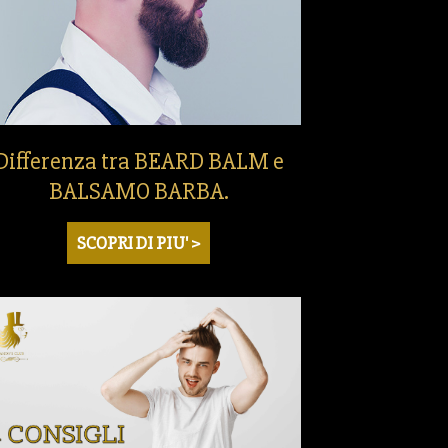
Differenza tra BEARD BALM e
BALSAMO BARBA.
SCOPRI DI PIU' >