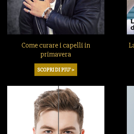
Come curare i capelli in
L
primavera
SCOPRI DI PIU' >