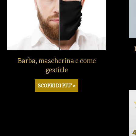
Barba, mascherina e come
gestirle
SCOPRI DI PIU' >