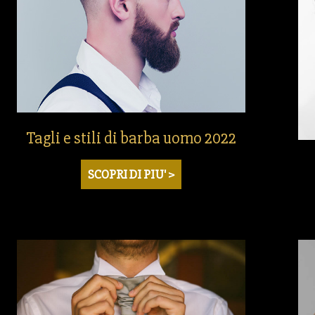
Tagli e stili di barba uomo 2022
SCOPRI DI PIU' >