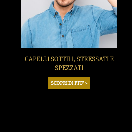
CAPELLI SOTTILI, STRESSATI E
SPEZZATI
SCOPRI DI PIU' >