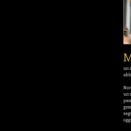
M
un 
abb
Non
un 
par
gra
seg
ogg