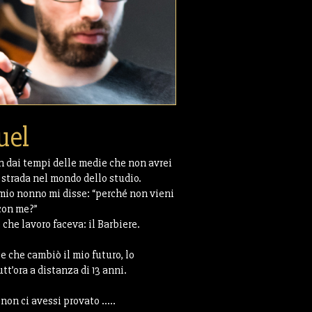
uel
in dai tempi delle medie che non avrei
 strada nel mondo dello studio.
mio nonno mi disse: “perché non vieni
 con me?”
che lavoro faceva: il Barbiere.
e che cambiò il mio futuro, lo
utt’ora a distanza di 13 anni.
non ci avessi provato …..