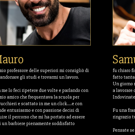
auro
Sam
mio professore delle superiori mi consigliò di
fu chiaro f
andonare gli studi e trovarmi un lavoro.
fatto tanta
Un giorno 
 me lo feci ripetere due volte e parlando con
a lavorare
mio amico che frequentava la scuola per
Indovinate 
rucchieri e scattato in me un click….e con
nde entusiasmo e con passione decisi di
Fu una fras
uire il percorso che mi ha portato ad essere
ringrazio t
i un barbiere pienamente soddisfatto
Pensate se 